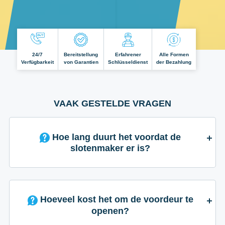
24/7
Bereitstellung
Erfahrener
Alle Formen
Verfügbarkeit
von Garantien
Schlüsseldienst
der Bezahlung
VAAK GESTELDE VRAGEN
Hoe lang duurt het voordat de
slotenmaker er is?
Hoeveel kost het om de voordeur te
openen?