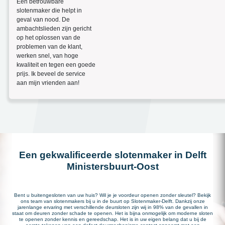
Een betrouwbare
slotenmaker die helpt in
geval van nood. De
ambachtslieden zijn gericht
op het oplossen van de
problemen van de klant,
werken snel, van hoge
kwaliteit en tegen een goede
prijs. Ik beveel de service
aan mijn vrienden aan!
Een gekwalificeerde slotenmaker in Delft
Ministersbuurt-Oost
Bent u buitengesloten van uw huis? Wil je je voordeur openen zonder sleutel? Bekijk
ons team van slotenmakers bij u in de buurt op Slotenmaker-Delft. Dankzij onze
jarenlange ervaring met verschillende deursloten zijn wij in 98% van de gevallen in
staat om deuren zonder schade te openen. Het is bijna onmogelijk om moderne sloten
te openen zonder kennis en gereedschap. Het is in uw eigen belang dat u bij de