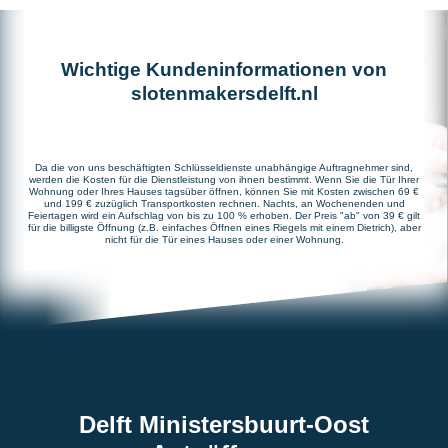
Wichtige Kundeninformationen von
slotenmakersdelft.nl
Da die von uns beschäftigten Schlüsseldienste unabhängige Auftragnehmer sind,
werden die Kosten für die Dienstleistung von ihnen bestimmt. Wenn Sie die Tür Ihrer
Wohnung oder Ihres Hauses tagsüber öffnen, können Sie mit Kosten zwischen 69 €
und 199 € zuzüglich Transportkosten rechnen. Nachts, an Wochenenden und
Feiertagen wird ein Aufschlag von bis zu 100 % erhoben. Der Preis "ab" von 39 € gilt
für die billigste Öffnung (z.B. einfaches Öffnen eines Riegels mit einem Dietrich), aber
nicht für die Tür eines Hauses oder einer Wohnung.
Delft Ministersbuurt-Oost