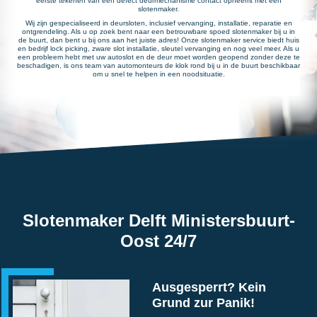
eerste tekenen van een defect deurmechanisme contact opneemt met een
slotenmaker.
Wij zijn gespecialiseerd in deursloten, inclusief vervanging, installatie, reparatie en
ontgrendeling. Als u op zoek bent naar een betrouwbare spoed slotenmaker bij u in
de buurt, dan bent u bij ons aan het juiste adres! Onze slotenmaker service biedt huis
en bedrijf lock picking, zware slot installatie, sleutel vervanging en nog veel meer. Als u
een probleem hebt met uw autoslot en de deur moet worden geopend zonder deze te
beschadigen, is ons team van automonteurs de klok rond bij u in de buurt beschikbaar
om u snel te helpen in een noodsituatie.
Slotenmaker Delft Ministersbuurt-
Oost 24/7
Ausgesperrt? Kein
Grund zur Panik!