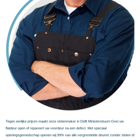
Tegen eerlijke prijzen maakt onze slotenmaker in Delft Ministersbuurt-Oost uw
flatdeur open of repareert uw voordeur na een defect. Met speciaal
openingsgereedschap openen wij 99% van alle vergrendelde deuren zonder sloten of