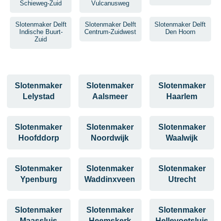
Schieweg-Zuid
Vulcanusweg
Slotenmaker Delft
Slotenmaker Delft
Slotenmaker Delft
Indische Buurt-
Centrum-Zuidwest
Den Hoorn
Zuid
Slotenmaker
Slotenmaker
Slotenmaker
Lelystad
Aalsmeer
Haarlem
Slotenmaker
Slotenmaker
Slotenmaker
Hoofddorp
Noordwijk
Waalwijk
Slotenmaker
Slotenmaker
Slotenmaker
Ypenburg
Waddinxveen
Utrecht
Slotenmaker
Slotenmaker
Slotenmaker
Maassluis
Heemskerk
Hellevoetsluis