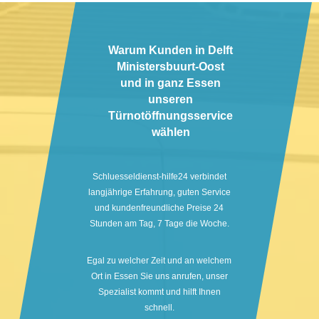
Warum Kunden in Delft
Ministersbuurt-Oost
und in ganz Essen
unseren
Türnotöffnungsservice
wählen
Schluesseldienst-hilfe24 verbindet
langjährige Erfahrung, guten Service
und kundenfreundliche Preise 24
Stunden am Tag, 7 Tage die Woche.
Egal zu welcher Zeit und an welchem
Ort in Essen Sie uns anrufen, unser
Spezialist kommt und hilft Ihnen
schnell.