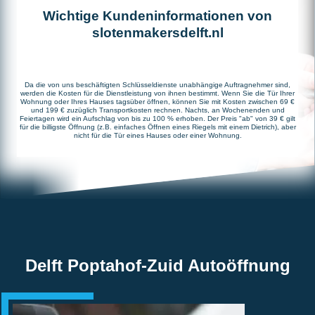
Wichtige Kundeninformationen von
slotenmakersdelft.nl
Da die von uns beschäftigten Schlüsseldienste unabhängige Auftragnehmer sind,
werden die Kosten für die Dienstleistung von ihnen bestimmt. Wenn Sie die Tür Ihrer
Wohnung oder Ihres Hauses tagsüber öffnen, können Sie mit Kosten zwischen 69 €
und 199 € zuzüglich Transportkosten rechnen. Nachts, an Wochenenden und
Feiertagen wird ein Aufschlag von bis zu 100 % erhoben. Der Preis "ab" von 39 € gilt
für die billigste Öffnung (z.B. einfaches Öffnen eines Riegels mit einem Dietrich), aber
nicht für die Tür eines Hauses oder einer Wohnung.
Delft Poptahof-Zuid Autoöffnung