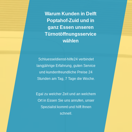
Warum Kunden in Delft
Poptahof-Zuid und in
ganz Essen unseren
Türnotöffnungsservice
wählen
Schluesseldienst-hilfe24 verbindet
langjährige Erfahrung, guten Service
und kundenfreundliche Preise 24
Stunden am Tag, 7 Tage die Woche.
Egal zu welcher Zeit und an welchem
Ort in Essen Sie uns anrufen, unser
Spezialist kommt und hilft Ihnen
schnell.