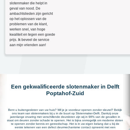
slotenmaker die helpt in
geval van nood. De
ambachtslieden zijn gericht
op het oplossen van de
problemen van de klant,
werken snel, van hoge
kwaliteit en tegen een goede
prijs. Ik beveel de service
aan mijn vrienden aan!
Een gekwalificeerde slotenmaker in Delft
Poptahof-Zuid
Bent u buitengesloten van uw huis? Wil je je voordeur openen zonder sleutel? Bekijk
ons team van slotenmakers bij u in de buurt op Slotenmaker-Delft. Dankzij onze
jarenlange ervaring met verschillende deursloten zijn wij in 98% van de gevallen in
staat om deuren zonder schade te openen. Het is bijna onmogelijk om moderne sloten
te openen zonder kennis en gereedschap. Het is in uw eigen belang dat u bij de
eerste tekenen van een defect deurmechanisme contact opneemt met een