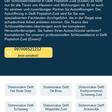
Der Schlüsselnotdienst in Delft Poptahof-Zuid (Essen) ist nicht
nur für die Türen von Häusern und Wohnungen da. Er ist auch
Ihr seriöser und zuverlässiger Partner für Autoöffnungen. Die
Autoöffnung in Delft Poptahof-Zuid wird für Sie von
spezialisierten Fachleuten durchgeführt, die in der Regel eine
schadenfreie Arbeit anbieten können. Die Teams des
Schlüsseldienstes überzeugen auch bei komplexen
Herausforderungen. Sie haben Ihren Autoschlüssel verloren?
Kontaktieren Sie unseren professionellen Schlüsseldienst in Delft
Poptahof-Zuid (Essen)!
097006521212
Jetzt anrufen!!
Slotenmaker Delft
Slotenmaker Delft
Slotenmaker Delft
Het Rode Dorp
De Bras
Bedrijventerrein
Schieweg-Zuid
Slotenmaker Delft
Slotenmaker Delft
Slotenmaker Delft
Schieweg
Wippolder-Zuid
Ackersdijk