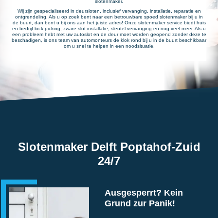
slotenmaker.
Wij zijn gespecialiseerd in deursloten, inclusief vervanging, installatie, reparatie en
ontgrendeling. Als u op zoek bent naar een betrouwbare spoed slotenmaker bij u in
de buurt, dan bent u bij ons aan het juiste adres! Onze slotenmaker service biedt huis
en bedrijf lock picking, zware slot installatie, sleutel vervanging en nog veel meer. Als u
een probleem hebt met uw autoslot en de deur moet worden geopend zonder deze te
beschadigen, is ons team van automonteurs de klok rond bij u in de buurt beschikbaar
om u snel te helpen in een noodsituatie.
Slotenmaker Delft Poptahof-Zuid
24/7
Ausgesperrt? Kein
Grund zur Panik!