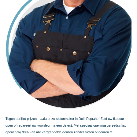
Tegen eerlijke prijzen maakt onze slotenmaker in Delft Poptahof-Zuid uw flatdeur
open of repareert uw voordeur na een defect. Met speciaal openingsgereedschap
openen wij 99% van alle vergrendelde deuren zonder sloten of deuren te