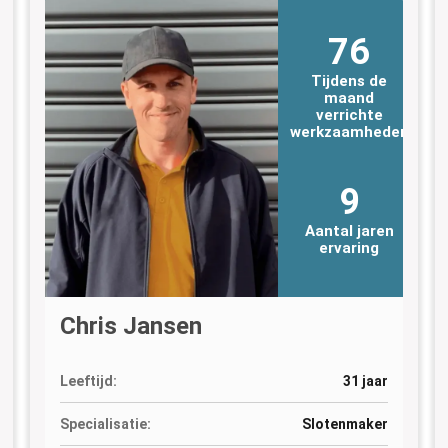
76
Tijdens de
maand
verrichte
n
werkzaamheden
9
Aantal jaren
ervaring
Chris Jansen
Leeftijd:
31 jaar
Specialisatie:
Slotenmaker