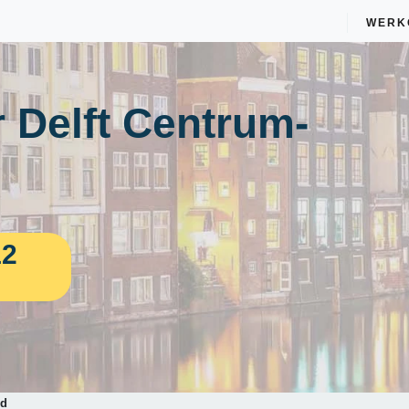
WERK
 Delft Centrum-
12
rd