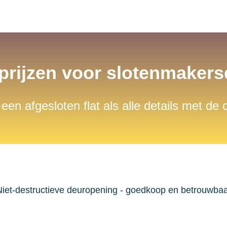
 prijzen voor slotenmaker
 een afgesloten flat als alle details met de
iet-destructieve deuropening - goedkoop en betrouwba