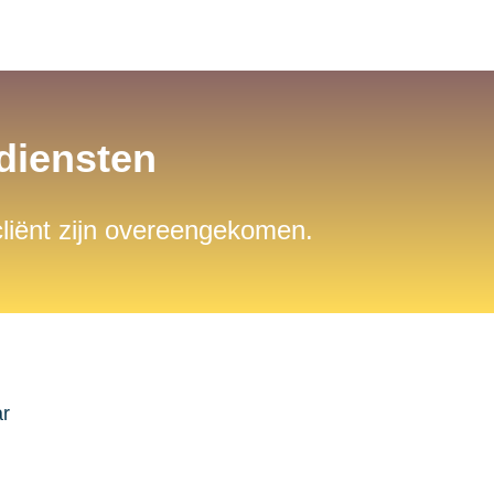
sdiensten
 cliënt zijn overeengekomen.
ar