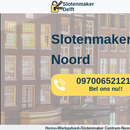
Slotenmaker
Delft
Slotenmaker
Noord
0970065212
Bel ons nu!!
Home
»
Werkgebied
»
Slotenmaker Centrum-Noo