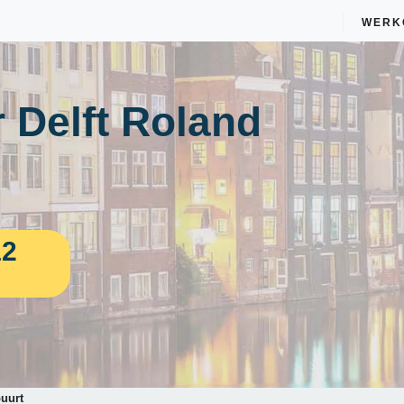
WERK
 Delft Roland
12
uurt