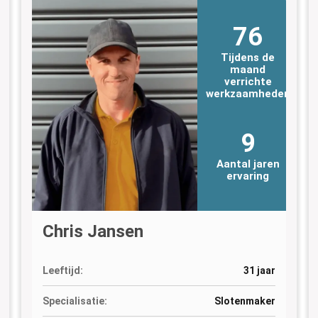
76
Tijdens de
maand
verrichte
n
werkzaamheden
9
Aantal jaren
ervaring
Chris Jansen
Leeftijd:
31 jaar
Specialisatie:
Slotenmaker