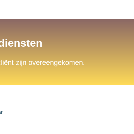
sdiensten
 cliënt zijn overeengekomen.
ar