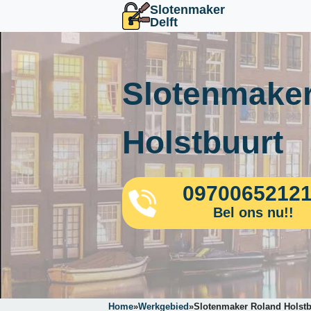
Slotenmaker
Delft
Slotenmaker
Holstbuurt
0970065212
Bel ons nu!!
Home
»
Werkgebied
»
Slotenmaker Roland Holstb