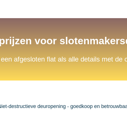
 prijzen voor slotenmaker
 een afgesloten flat als alle details met de
iet-destructieve deuropening - goedkoop en betrouwba