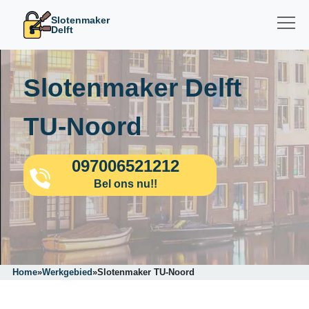
Slotenmaker
Delft
Slotenmaker Delft
TU-Noord
097006521212
Bel ons nu!!
Home
»
Werkgebied
»
Slotenmaker TU-Noord