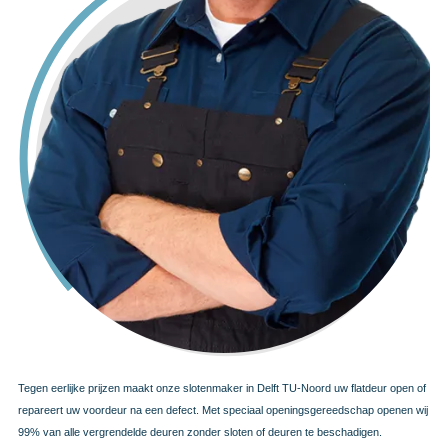
Tegen eerlijke prijzen maakt onze slotenmaker in Delft TU-Noord uw flatdeur open of
repareert uw voordeur na een defect. Met speciaal openingsgereedschap openen wij
99% van alle vergrendelde deuren zonder sloten of deuren te beschadigen.