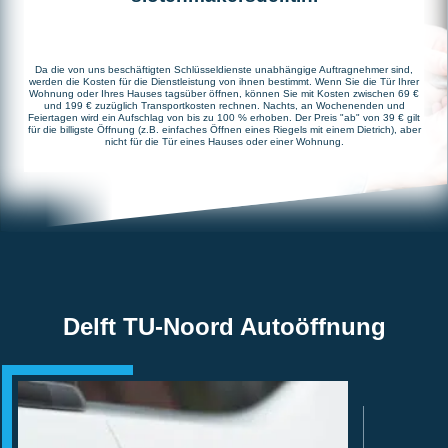
Da die von uns beschäftigten Schlüsseldienste unabhängige Auftragnehmer sind,
werden die Kosten für die Dienstleistung von ihnen bestimmt. Wenn Sie die Tür Ihrer
Wohnung oder Ihres Hauses tagsüber öffnen, können Sie mit Kosten zwischen 69 €
und 199 € zuzüglich Transportkosten rechnen. Nachts, an Wochenenden und
Feiertagen wird ein Aufschlag von bis zu 100 % erhoben. Der Preis "ab" von 39 € gilt
für die billigste Öffnung (z.B. einfaches Öffnen eines Riegels mit einem Dietrich), aber
nicht für die Tür eines Hauses oder einer Wohnung.
Delft TU-Noord Autoöffnung