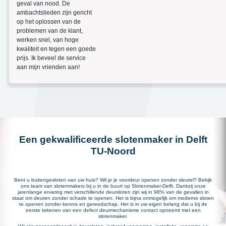
geval van nood. De
ambachtslieden zijn gericht
op het oplossen van de
problemen van de klant,
werken snel, van hoge
kwaliteit en tegen een goede
prijs. Ik beveel de service
aan mijn vrienden aan!
Een gekwalificeerde slotenmaker in Delft
TU-Noord
Bent u buitengesloten van uw huis? Wil je je voordeur openen zonder sleutel? Bekijk
ons team van slotenmakers bij u in de buurt op Slotenmaker-Delft. Dankzij onze
jarenlange ervaring met verschillende deursloten zijn wij in 98% van de gevallen in
staat om deuren zonder schade te openen. Het is bijna onmogelijk om moderne sloten
te openen zonder kennis en gereedschap. Het is in uw eigen belang dat u bij de
eerste tekenen van een defect deurmechanisme contact opneemt met een
slotenmaker.