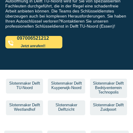
Autoöffnung in Delft TU-Noord wird für Sie von spezialisierten
Fachleuten durchgeführt, die in der Regel eine schadenfreie
Arbeit anbieten können. Die Teams des Schlüsseldienstes
überzeugen auch bei komplexen Herausforderungen. Sie haben
Ihren Autoschlüssel verloren?Kontaktieren Sie unseren
professionellen Schlüsseldienst in Delft TU-Noord (Essen)!
097006521212
Jetzt anrufen!!
Slotenmaker Delft
Slotenmaker Delft
Slotenmaker Delft
TU-Noord
Kuyperwijk-Noord
Bedrijventerrein
Technopolis
Slotenmaker Delft
Slotenmaker
Slotenmaker Delft
Westlandhof
Delftzicht
Zuidpoort