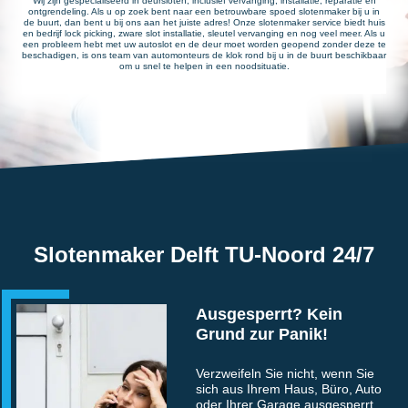
Wij zijn gespecialiseerd in deursloten, inclusief vervanging, installatie, reparatie en
ontgrendeling. Als u op zoek bent naar een betrouwbare spoed slotenmaker bij u in
de buurt, dan bent u bij ons aan het juiste adres! Onze slotenmaker service biedt huis
en bedrijf lock picking, zware slot installatie, sleutel vervanging en nog veel meer. Als u
een probleem hebt met uw autoslot en de deur moet worden geopend zonder deze te
beschadigen, is ons team van automonteurs de klok rond bij u in de buurt beschikbaar
om u snel te helpen in een noodsituatie.
Slotenmaker Delft TU-Noord 24/7
Ausgesperrt? Kein
Grund zur Panik!
Verzweifeln Sie nicht, wenn Sie
sich aus Ihrem Haus, Büro, Auto
oder Ihrer Garage ausgesperrt