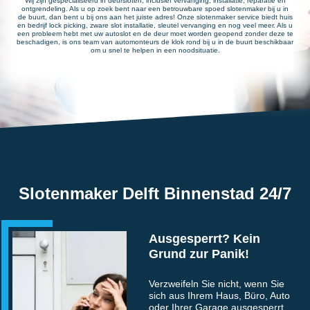
Wij zijn gespecialiseerd in deursloten, inclusief vervanging, installatie, reparatie en
ontgrendeling. Als u op zoek bent naar een betrouwbare spoed slotenmaker bij u in
de buurt, dan bent u bij ons aan het juiste adres! Onze slotenmaker service biedt huis
en bedrijf lock picking, zware slot installatie, sleutel vervanging en nog veel meer. Als u
een probleem hebt met uw autoslot en de deur moet worden geopend zonder deze te
beschadigen, is ons team van automonteurs de klok rond bij u in de buurt beschikbaar
om u snel te helpen in een noodsituatie.
Slotenmaker Delft Binnenstad 24/7
Ausgesperrt? Kein
Grund zur Panik!
Verzweifeln Sie nicht, wenn Sie
sich aus Ihrem Haus, Büro, Auto
oder Ihrer Garage ausgesperrt