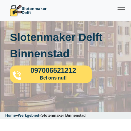
Slotenmaker
Delft
Slotenmaker Delft
Binnenstad
097006521212
Bel ons nu!!
Home
»
Werkgebied
»
Slotenmaker Binnenstad