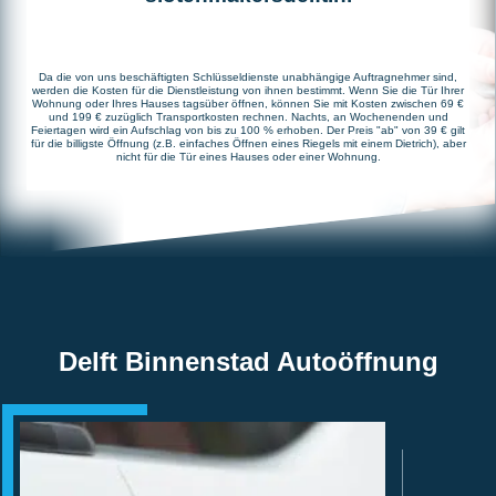
Da die von uns beschäftigten Schlüsseldienste unabhängige Auftragnehmer sind,
werden die Kosten für die Dienstleistung von ihnen bestimmt. Wenn Sie die Tür Ihrer
Wohnung oder Ihres Hauses tagsüber öffnen, können Sie mit Kosten zwischen 69 €
und 199 € zuzüglich Transportkosten rechnen. Nachts, an Wochenenden und
Feiertagen wird ein Aufschlag von bis zu 100 % erhoben. Der Preis "ab" von 39 € gilt
für die billigste Öffnung (z.B. einfaches Öffnen eines Riegels mit einem Dietrich), aber
nicht für die Tür eines Hauses oder einer Wohnung.
Delft Binnenstad Autoöffnung