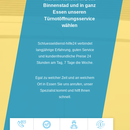
Binnenstad und in ganz
Essen unseren
Türnotöffnungsservice
wählen
Schluesseldienst-hilfe24 verbindet
langjährige Erfahrung, guten Service
und kundenfreundliche Preise 24
Stunden am Tag, 7 Tage die Woche.
Egal zu welcher Zeit und an welchem
Ort in Essen Sie uns anrufen, unser
Spezialist kommt und hilft Ihnen
schnell.