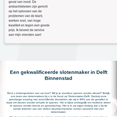
geval van nood. De
ambachtslieden zijn gericht
op het oplossen van de
problemen van de klant,
werken snel, van hoge
kwaliteit en tegen een goede
prijs. Ik beveel de service
aan mijn vrienden aan!
Een gekwalificeerde slotenmaker in Delft
Binnenstad
Bent u buitengesloten van uw huis? Wil je je voordeur openen zonder sleutel? Bekijk
ons team van slotenmakers bij u in de buurt op Slotenmaker-Delft. Dankzij onze
jarenlange ervaring met verschillende deursloten zijn wij in 98% van de gevallen in
staat om deuren zonder schade te openen. Het is bijna onmogelijk om moderne sloten
te openen zonder kennis en gereedschap. Het is in uw eigen belang dat u bij de
eerste tekenen van een defect deurmechanisme contact opneemt met een
slotenmaker.