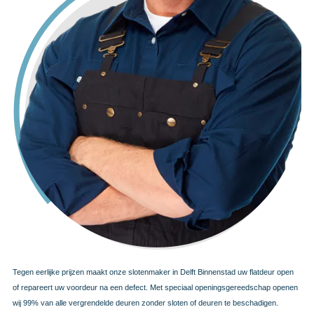
Tegen eerlijke prijzen maakt onze slotenmaker in Delft Binnenstad uw flatdeur open
of repareert uw voordeur na een defect. Met speciaal openingsgereedschap openen
wij 99% van alle vergrendelde deuren zonder sloten of deuren te beschadigen.