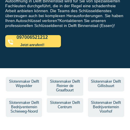
Autoöffnung in Delft Binnenstad wird für Sie von spezialisierten
Fachleuten durchgeführt, die in der Regel eine schadenfreie
Arbeit anbieten können. Die Teams des Schlüsseldienstes
überzeugen auch bei komplexen Herausforderungen. Sie haben
Ihren Autoschlüssel verloren?Kontaktieren Sie unseren
professionellen Schlüsseldienst in Delft Binnenstad (Essen)!
097006521212
Jetzt anrufen!!
Slotenmaker Delft
Slotenmaker Delft
Slotenmaker Delft
Wippolder
Reinier de
Gillisbuurt
Graafbuurt
Slotenmaker Delft
Slotenmaker Delft
Slotenmaker Delft
Bedrijventerrein
Centrum
Bedrijventerrein
Schieweg-Noord
Voorhof