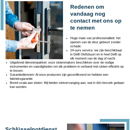
Redenen om
vandaag nog
contact met ons op
te nemen
Hoge mate van professionaliteit: het
openen van de deur gebeurt zonder
schade.
24-uurs service: we zijn beschikbaar
in Delft Olofsbuurt en in heel Delft op
elk moment van de dag of nacht
Uitgebreid dienstenpakket: onze slotenmakers beschikken over de nodige
instrumenten en vaardigheden om elk probleem in verband met sloten efficiënt op
te lossen.
Garantiediensten: Al onze producten zijn gecertificeerd en hebben een
fabrieksgarantie.
Breed scala aan sloten: Wij bieden slotvervanging aan, wat in één bezoek gedaan
kan worden.
Schlüsselnotdienst