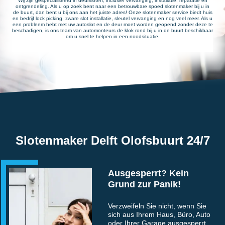
Wij zijn gespecialiseerd in deursloten, inclusief vervanging, installatie, reparatie en
ontgrendeling. Als u op zoek bent naar een betrouwbare spoed slotenmaker bij u in
de buurt, dan bent u bij ons aan het juiste adres! Onze slotenmaker service biedt huis
en bedrijf lock picking, zware slot installatie, sleutel vervanging en nog veel meer. Als u
een probleem hebt met uw autoslot en de deur moet worden geopend zonder deze te
beschadigen, is ons team van automonteurs de klok rond bij u in de buurt beschikbaar
om u snel te helpen in een noodsituatie.
Slotenmaker Delft Olofsbuurt 24/7
Ausgesperrt? Kein
Grund zur Panik!
Verzweifeln Sie nicht, wenn Sie
sich aus Ihrem Haus, Büro, Auto
oder Ihrer Garage ausgesperrt