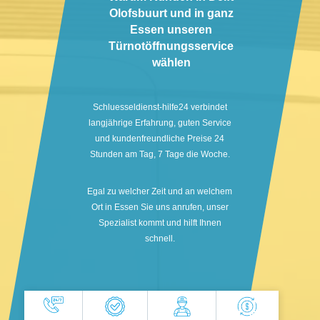
Olofsbuurt und in ganz
Essen unseren
Türnotöffnungsservice
wählen
Schluesseldienst-hilfe24 verbindet
langjährige Erfahrung, guten Service
und kundenfreundliche Preise 24
Stunden am Tag, 7 Tage die Woche.
Egal zu welcher Zeit und an welchem
Ort in Essen Sie uns anrufen, unser
Spezialist kommt und hilft Ihnen
schnell.