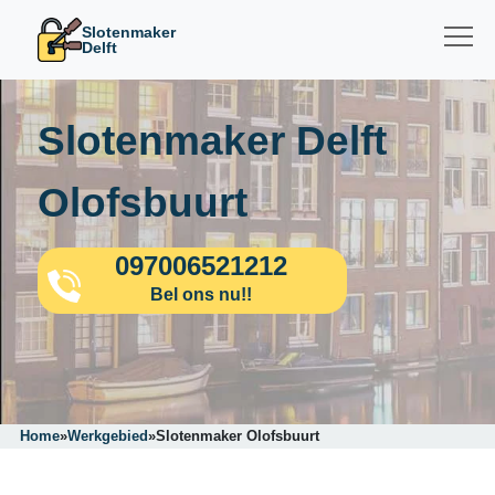
Slotenmaker
Delft
Slotenmaker Delft
Olofsbuurt
097006521212
Bel ons nu!!
Home
»
Werkgebied
»
Slotenmaker Olofsbuurt